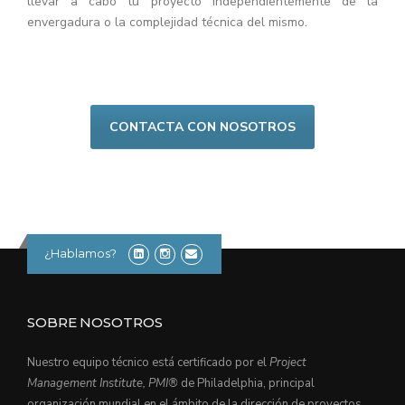
llevar a cabo tu proyecto independientemente de la
envergadura o la complejidad técnica del mismo.
CONTACTA CON NOSOTROS
¿Hablamos?
SOBRE NOSOTROS
Nuestro equipo técnico está certificado por el
Project
Management Institute, PMI®
de Philadelphia, principal
organización mundial en el ámbito de la dirección de proyectos.